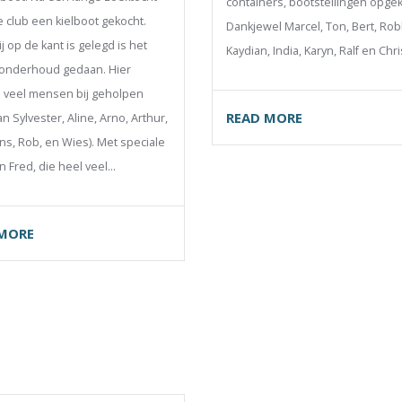
containers, bootstellingen opge
e club een kielboot gekocht.
Dankjewel Marcel, Ton, Bert, Rob
j op de kant is gelegd is het
Kaydian, India, Karyn, Ralf en Chri
onderhoud gedaan. Hier
veel mensen bij geholpen
READ MORE
n Sylvester, Aline, Arno, Arthur,
ans, Rob, en Wies). Met speciale
n Fred, die heel veel…
 MORE